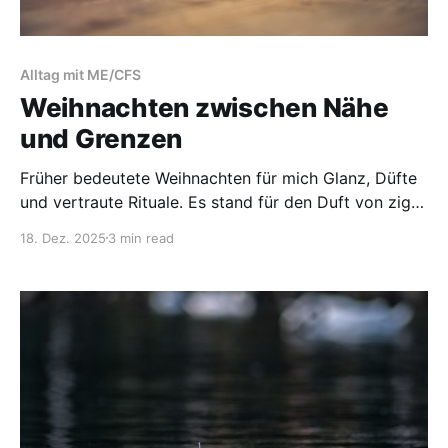
Alltag mit ME/CFS
Weihnachten zwischen Nähe
und Grenzen
Früher bedeutete Weihnachten für mich Glanz, Düfte
und vertraute Rituale. Es stand für den Duft von zig
Sorten selbst gebackener Plätzchen. Für ein Zuhause,
18. Dez. 2025
3 min read
in dem jedes Zimmer ein kleines bisschen
weihnachtliche Magie ausstrahlte und für sorgfältig
ausgesuchte Geschenke, die ich liebevoll verpackte.
Es stand für selbstgemachte Last-Minute-Geschenke,