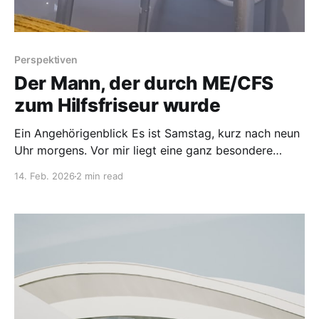
Perspektiven
Der Mann, der durch ME/CFS
zum Hilfsfriseur wurde
Ein Angehörigenblick Es ist Samstag, kurz nach neun
Uhr morgens. Vor mir liegt eine ganz besondere
Aufgabe: Ich helfe meiner Frau, ihre Haare zu
14. Feb. 2026
2 min read
waschen und diese danach trocken zu fönen. Die Zeit
im Bad ist für uns inzwischen ein kleines Ritual. Wir
erzählen uns kurze Episoden aus der Vergangenheit