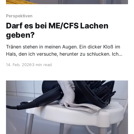
Perspektiven
Darf es bei ME/CFS Lachen
geben?
Tränen stehen in meinen Augen. Ein dicker Kloß im
Hals, den ich versuche, herunter zu schlucken. Ich
lese Jürgens Beitrag „Der Mann, der zum Hilfsfriseur
14. Feb. 2026
3 min read
wurde“. Darin ist so viel Liebe, Zu-mir-halten und
Nähe. Es berührt mich wie eine Umarmung und zeigt
mir einmal mehr, dass ich nicht