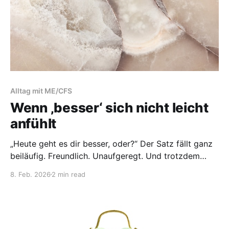
Alltag mit ME/CFS
Wenn ‚besser‘ sich nicht leicht
anfühlt
„Heute geht es dir besser, oder?“ Der Satz fällt ganz
beiläufig. Freundlich. Unaufgeregt. Und trotzdem
spannt sich beim Blick in sein hoffnungsvolles
8. Feb. 2026
2 min read
Gesicht alles in mir an. Dabei stimmt es sogar
irgendwie: Schon beim Aufstehen habe ich gemerkt,
dass es mir ein kleines bisschen leichter fiel als sonst.
Mein Körper