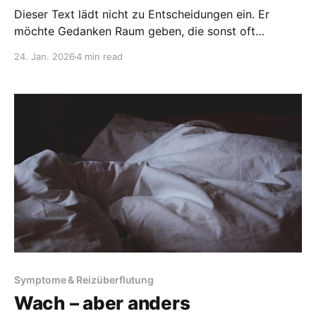
Dieser Text lädt nicht zu Entscheidungen ein. Er
möchte Gedanken Raum geben, die sonst oft
unausgesprochen bleiben. Seit ich mit ME/CFS lebe,
24. Jan. 2026
4 min read
habe ich gelernt, dass Leben in vielen Formen
möglich ist. Ich habe gelernt zu dosieren, zu
akzeptieren, zu hoffen. Nun ist Pacing mein Schlüssel,
um behutsam mit
Symptome & Reizüberflutung
Wach – aber anders