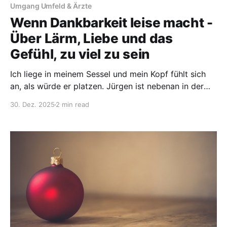
Umgang Umfeld & Ärzte
Wenn Dankbarkeit leise macht -
Über Lärm, Liebe und das
Gefühl, zu viel zu sein
Ich liege in meinem Sessel und mein Kopf fühlt sich
an, als würde er platzen. Jürgen ist nebenan in der
Küche und macht Abendessen. Töpfe und Besteck
30. Dez. 2025
2 min read
klappern, Schubladen werden aufgezogen und
geschlossen, der Timer piept. Trotz geschlossener
Türe fühlt sich jedes Geräusch an, wie Nadelstiche in
meinem Kopf. Jeder