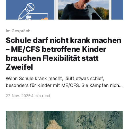
Im Gespräch
Schule darf nicht krank machen
– ME/CFS betroffene Kinder
brauchen Flexibilität statt
Zweifel
Wenn Schule krank macht, läuft etwas schief,
besonders für Kinder mit ME/CFS. Sie kämpfen nicht
nur mit ihrer Erkrankung, sondern auch mit einem
27. Nov. 2025
4 min read
Schulsystem, das kaum vorbereitet ist. Fehlendes
Wissen, Druck und Missverständnisse erschweren
ihren Alltag zusätzlich. Natascha Kunert-Möller kennt
beide Seiten: Sie war Lehrerin und Schulleiterin, bevor