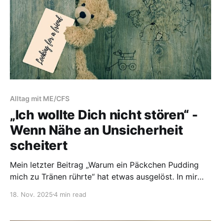
Alltag mit ME/CFS
„Ich wollte Dich nicht stören“ -
Wenn Nähe an Unsicherheit
scheitert
Mein letzter Beitrag „Warum ein Päckchen Pudding
mich zu Tränen rührte“ hat etwas ausgelöst. In mir
und bei anderen. Kurz nach der Veröffentlichung
18. Nov. 2025
4 min read
bekam ich mehrere Nachrichten. Larissa schrieb: „Fühl
dich gedrückt, liebe Tanja“ Jessica, unsere neue