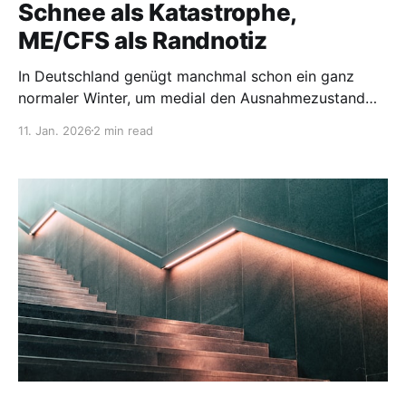
Schnee als Katastrophe,
ME/CFS als Randnotiz
In Deutschland genügt manchmal schon ein ganz
normaler Winter, um medial den Ausnahmezustand
auszurufen. Es schneit, es ist kalt, der Wind wird
11. Jan. 2026
2 min read
stärker, und die vertraute Maschinerie setzt sich in
Bewegung. Sondersendungen, Warnmeldungen,
Schlagzeilen, die von „Gefahr für Leib und Leben“
sprechen. Aber mal ehrlich: Ist das, worüber berichtet
wird,