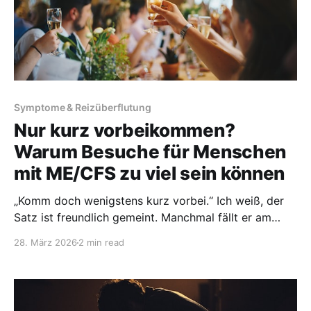
Symptome & Reizüberflutung
Nur kurz vorbeikommen?
Warum Besuche für Menschen
mit ME/CFS zu viel sein können
„Komm doch wenigstens kurz vorbei.“ Ich weiß, der
Satz ist freundlich gemeint. Manchmal fällt er am
Telefon, manchmal in einer Nachricht und manchmal
28. März 2026
2 min read
im persönlichen Gespräch. Und jedes Mal merke ich,
wie in mir sofort etwas ins Stocken gerät. Es geht um
Geburtstage. Familienfeiern. Hochzeiten im
Freundeskreis. „Wir feiern nicht