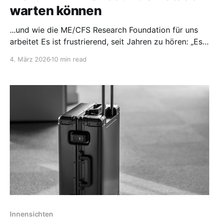
warten können
...und wie die ME/CFS Research Foundation für uns
arbeitet Es ist frustrierend, seit Jahren zu hören: „Es
wird geforscht“ - und doch ändert sich im Alltag so
4. März 2026
10 min read
wenig. In einem Interview habe ich mit Jörg
Heydecke von der ME/CFS Research Foundation
darüber gesprochen, warum private Forschung für
uns Betroffene
Innensichten