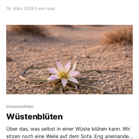
Pacing in Kauf genommen hatte. Wir sitzen mit einem
19. März 2026
3 min read
befreundeten Ehepaar am Tisch. Reden, Lachen,
Scherzen. Und viel zu schnell geht mir durch den
Kopf: „Puh, Sprechen fällt heute schwerer als gehofft“
Innensichten
Wüstenblüten
Über das, was selbst in einer Wüste blühen kann. Wir
sitzen noch eine Weile auf dem Sofa. Eng aneinander