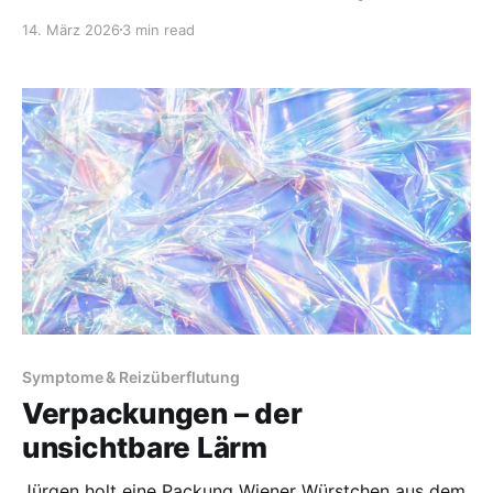
gekuschelt. Das Gespräch ist längst vorbei, aber
14. März 2026
3 min read
keiner von uns hat es eilig aufzustehen. Wir sagen
nichts mehr. Spüren einfach nur die Wärme des
anderen. Das war eines der ehrlichsten und
Symptome & Reizüberflutung
Verpackungen – der
unsichtbare Lärm
Jürgen holt eine Packung Wiener Würstchen aus dem