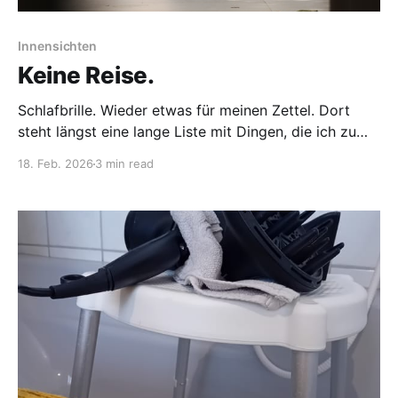
Innensichten
Keine Reise.
Schlafbrille. Wieder etwas für meinen Zettel. Dort
steht längst eine lange Liste mit Dingen, die ich zu
dem Termin morgen mitnehmen möchte. Es ist ein
18. Feb. 2026
3 min read
Arzttermin, der früher einfach ein Datum im Kalender
war. Heute ist er etwas, das sich stetig in meinem
Körper ausbreitet, lange bevor der Tag überhaupt