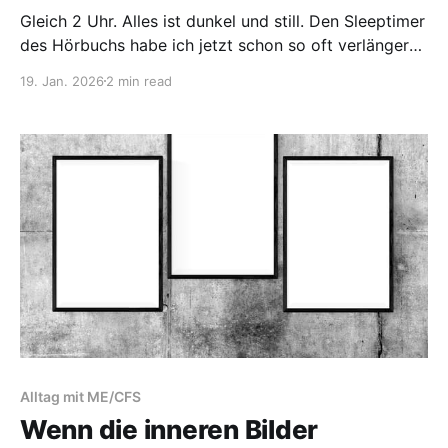
Gleich 2 Uhr. Alles ist dunkel und still. Den Sleeptimer
des Hörbuchs habe ich jetzt schon so oft verlängert -
und noch immer will der Schlaf nicht kommen. Ich bin
19. Jan. 2026
2 min read
müde und gleichzeitig wach. Aber dieses Wachsein
hat nichts von Grübeln oder innerem Lärm. Keine
Unruhe, kein inneres Getriebensein. Es fühlt
Alltag mit ME/CFS
Wenn die inneren Bilder