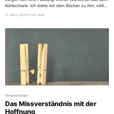
Kühlschrank. Ich stehe mit dem Rücken zu ihm, völlig
ahnungslos. Ratsch – die Deckelfolie wird geöffnet.
11. März 2026
3 min read
Ich zucke innerlich zusammen. Doch der eigentliche
Schock kommt erst danach: Das Knistergeräusch der
restlichen Verpackung, jedes Mal, wenn er sie in der
Hand bewegt. Laut, schrill,
Innensichten
Das Missverständnis mit der
Hoffnung