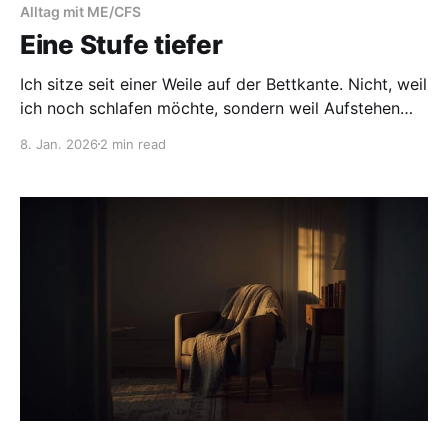
Alltag mit ME/CFS
Eine Stufe tiefer
Ich sitze seit einer Weile auf der Bettkante. Nicht, weil
ich noch schlafen möchte, sondern weil Aufstehen
gerade mehr Energie verlangt, als verfügbar ist. Seit
8. Jan. 2026
2 min read
der Borreliose, die Ende November aufgetaucht ist,
und den Antibiotika fühlt sich mein Körper an, als
trüge er einen Bleimantel. Kein punktuelles Gefühl,
sondern etwas,