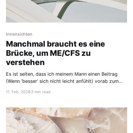
Innensichten
Manchmal braucht es eine
Brücke, um ME/CFS zu
verstehen
Es ist selten, dass ich meinem Mann einen Beitrag
(Wenn ’besser’ sich nicht leicht anfühlt) vorab zum
Lesen gebe und das Thema unsere unterschiedlichen
11. Feb. 2026
3 min read
Sichtweisen dann so deutlich offenbart. Selten, dass
ich nicht die richtigen Worte finde um mein
Empfinden, meine Sicht verständlich zu machen. Dass
es sogar Tage braucht,