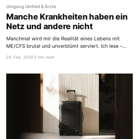
Umgang Umfeld & Ärzte
Manche Krankheiten haben ein
Netz und andere nicht
Manchmal wird mir die Realität eines Lebens mit
ME/CFS brutal und unverblümt serviert. Ich lese –
oder besser höre - gerade einen Roman, in dem die
24. Feb. 2026
3 min read
Protagonistin die Diagnose eines bereits
metastasierten Pankreaskarzinoms erhält. Fast
gleichzeitig mit dieser Diagnose treten andere Dinge
auf den Plan: eine Psychoonkologin für die Erkrankte
und