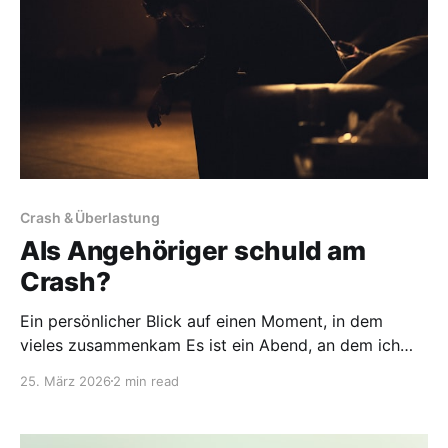
Crash & Überlastung
Als Angehöriger schuld am
Crash?
Ein persönlicher Blick auf einen Moment, in dem
vieles zusammenkam Es ist ein Abend, an dem ich
mich komplett schlecht und schuldig fühle. Tanja ist
25. März 2026
2 min read
aufgrund eines Crashes bereits im Bett. Sie hatte den
ganzen Tag große Schmerzen, den Wunsch, nur im
Sessel zu sitzen und niemanden zu sehen oder