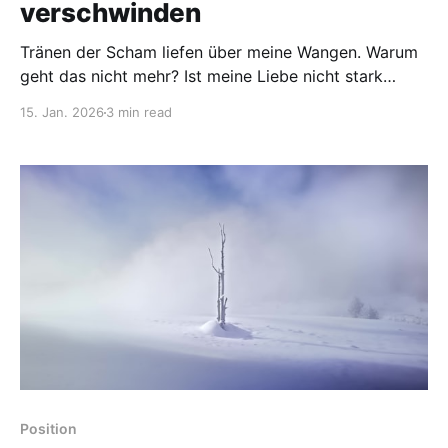
verschwinden
Tränen der Scham liefen über meine Wangen. Warum
geht das nicht mehr? Ist meine Liebe nicht stark
genug? Wenn ihm jetzt etwas passieren würde,
15. Jan. 2026
3 min read
könnte ich noch nicht einmal sein Bild vor meinem
inneren Auge sehen… All diese Gedanken wirbelten in
meinem Kopf herum. Gleichzeitig war da ein dicker
Knoten
Position