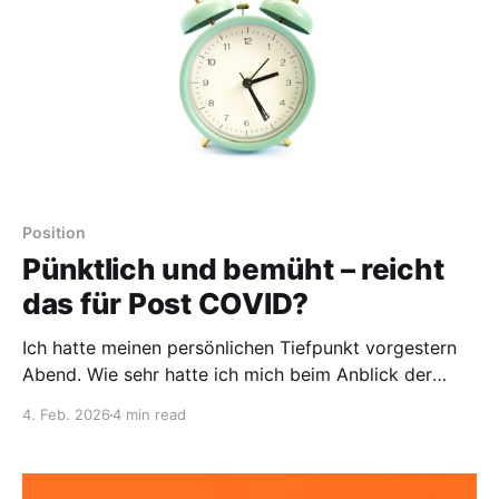
Position
Pünktlich und bemüht – reicht
das für Post COVID?
Ich hatte meinen persönlichen Tiefpunkt vorgestern
Abend. Wie sehr hatte ich mich beim Anblick der
Folgen-Vorschau gefreut: In der neuen Staffel greift
4. Feb. 2026
4 min read
nun auch der "Bergdoktor" endlich das Thema Post
COVID auf. Und dann diese Enttäuschung. Dr. Gruber
war - neben Dr. House - immer mein Paradebeispiel,