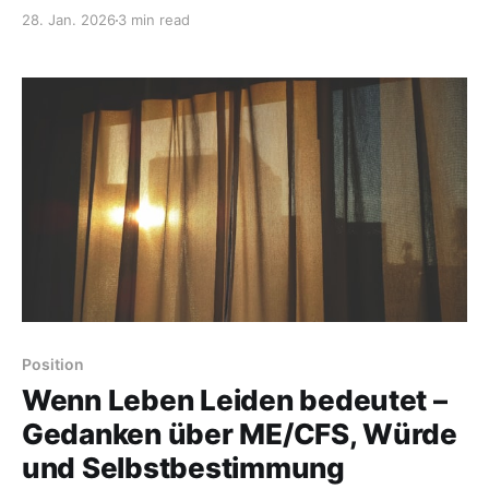
stelle ich mir jeden Morgen. Irgendwie habe mich
28. Jan. 2026
3 min read
inzwischen daran gewöhnt. Und dann gibt es diese
Tage, an den ich aufwache, noch müder bin als sonst
und sofort weiß: Heute geht gar
Position
Wenn Leben Leiden bedeutet –
Gedanken über ME/CFS, Würde
und Selbstbestimmung