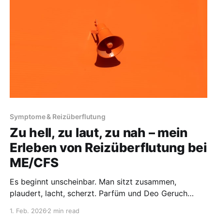
das ich
Symptome & Reizüberflutung
Zu hell, zu laut, zu nah – mein
Erleben von Reizüberflutung bei
ME/CFS
Es beginnt unscheinbar. Man sitzt zusammen,
plaudert, lacht, scherzt. Parfüm und Deo Geruch
vermischen sich mit dem Duft von Kaffee. Das Licht
1. Feb. 2026
2 min read
fällt hell auf den Tisch, Stimmen schwirren