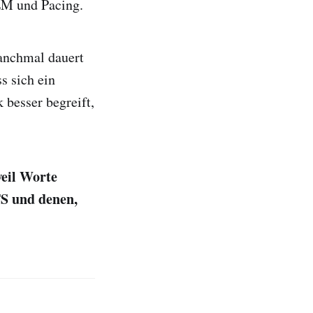
EM und Pacing.
anchmal dauert
s sich ein
 besser begreift,
weil Worte
S und denen,