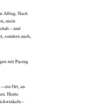
n Alltag. Nach
en, mein
schah – und
, sondern auch,
gen mit Pacing
– ein Ort, an
en. Heute
lickwinkeln –