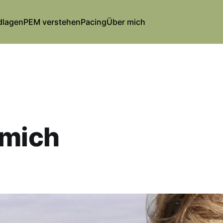
dlagen
PEM verstehen
Pacing
Über mich
 mich