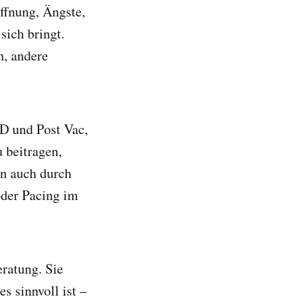
ffnung, Ängste,
sich bringt.
, andere
D und Post Vac,
 beitragen,
rn auch durch
oder Pacing im
eratung. Sie
s sinnvoll ist –