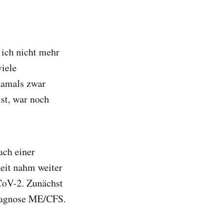
 ich nicht mehr
viele
damals zwar
ist, war noch
ach einer
eit nahm weiter
-CoV-2. Zunächst
Diagnose ME/CFS.