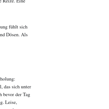
e Reize. Eine
ung fühlt sich
und Dösen. Als
rholung:
 das sich unter
h bevor der Tag
g. Leise,