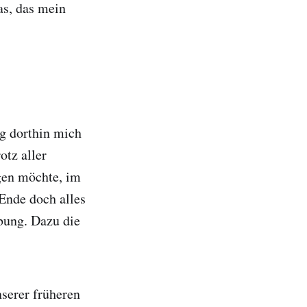
as, das mein
eg dorthin mich
otz aller
agen möchte, im
Ende doch alles
bung. Dazu die
nserer früheren