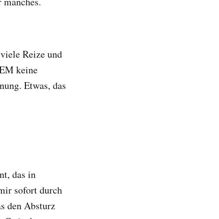
ür manches.
 viele Reize und
PEM keine
inung. Etwas, das
t, das in
mir sofort durch
as den Absturz