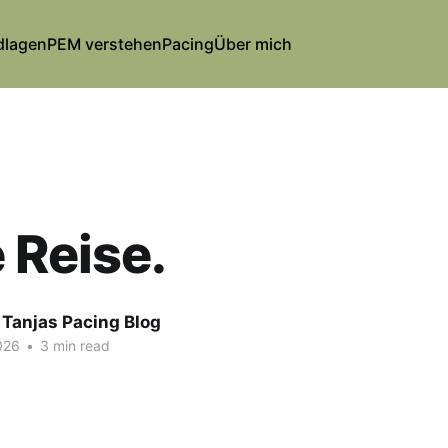
dlagen
PEM verstehen
Pacing
Über mich
 Reise.
 Tanjas Pacing Blog
026
•
3 min read