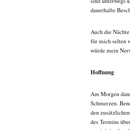
sind unterwegs k
dauerhafte Besc
Auch die Nächte 
für mich selten
würde mein Nerv
Hoffnung
Am Morgen dann 
Schmerzen. Beno
den zusätzliche
des Termins über