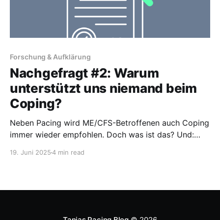
Forschung & Aufklärung
Nachgefragt #2: Warum
unterstützt uns niemand beim
Coping?
Neben Pacing wird ME/CFS-Betroffenen auch Coping
immer wieder empfohlen. Doch was ist das? Und:
Sind wir Betroffenen auch hierbei auf uns alleine
19. Juni 2025
4 min read
gestellt oder findet man „Jemanden, der sich damit
auskennt“? Ich habe mich auf die Suche nach
Antworten gemacht. Dabei habe ich bei
amerikanischen Organisationen Coping Strategien
Tanjas Pacing Blog
© 2026