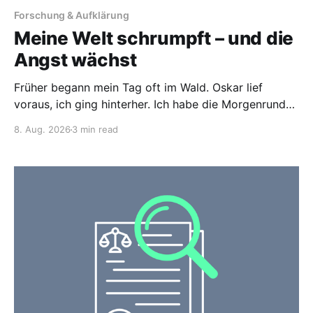
Forschung & Aufklärung
Meine Welt schrumpft – und die
Angst wächst
Früher begann mein Tag oft im Wald. Oskar lief
voraus, ich ging hinterher. Ich habe die Morgenrunden
mit unserem Hund geliebt. Die Ruhe. Die Natur zu
8. Aug. 2026
3 min read
sehen und zu spüren. Nur wir beide. Manchmal im
Dunkeln, zitternd vor Kälte. Manchmal in der Kühle
eines Sommermorgens oder an einem lauen
Sommerabend.