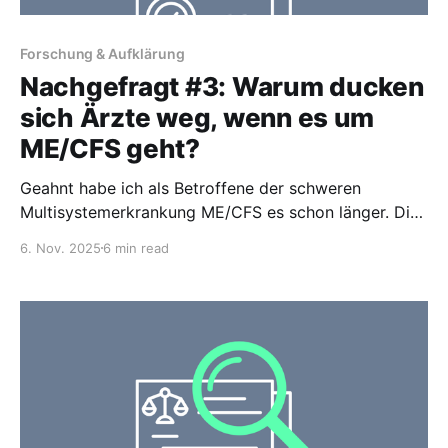
Forschung & Aufklärung
Nachgefragt #3: Warum ducken
sich Ärzte weg, wenn es um
ME/CFS geht?
Geahnt habe ich als Betroffene der schweren
Multisystemerkrankung ME/CFS es schon länger. Die
harten Fakten jetzt schwarz auf weiß zu sehen,
6. Nov. 2025
6 min read
macht mich dennoch betroffen und wütend: Kaum
jemand will für Patienten wie mich zuständig sein.
Das ist das traurige Ergebnis meiner Recherche bei
Haus- und Fachärzten, der Kassenärztlichen