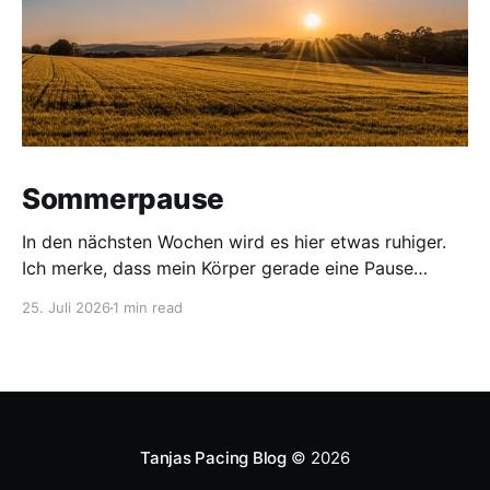
Sommerpause
In den nächsten Wochen wird es hier etwas ruhiger.
Ich merke, dass mein Körper gerade eine Pause
braucht. Deshalb gönne ich mir bis Mitte August eine
25. Juli 2026
1 min read
Sommerpause – mit einer kleinen Ausnahme: Zum
Severe ME Awareness Day am 8.8. wird ein neuer
Beitrag erscheinen. In der Zwischenzeit lade ich Dich
Tanjas Pacing Blog
© 2026