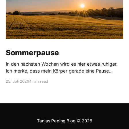
Sommerpause
In den nächsten Wochen wird es hier etwas ruhiger.
Ich merke, dass mein Körper gerade eine Pause
braucht. Deshalb gönne ich mir bis Mitte August eine
25. Juli 2026
1 min read
Sommerpause – mit einer kleinen Ausnahme: Zum
Severe ME Awareness Day am 8.8. wird ein neuer
Beitrag erscheinen. In der Zwischenzeit lade ich Dich
Tanjas Pacing Blog
© 2026