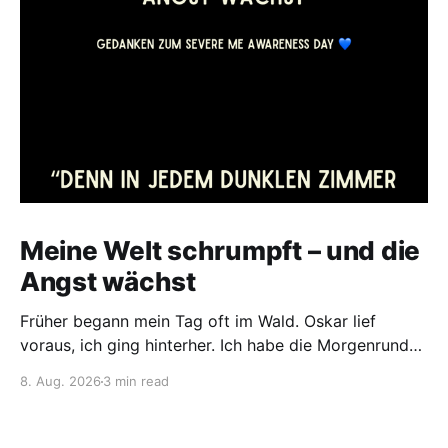
Meine Welt schrumpft – und die
Angst wächst
Früher begann mein Tag oft im Wald. Oskar lief
voraus, ich ging hinterher. Ich habe die Morgenrunden
mit unserem Hund geliebt. Die Ruhe. Die Natur zu
8. Aug. 2026
3 min read
sehen und zu spüren. Nur wir beide. Manchmal im
Dunkeln, zitternd vor Kälte. Manchmal in der Kühle
eines Sommermorgens oder an einem lauen