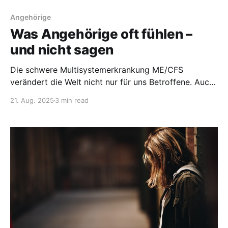
Angehörige
Was Angehörige oft fühlen –
und nicht sagen
Die schwere Multisystemerkrankung ME/CFS
verändert die Welt nicht nur für uns Betroffene. Auch
das Herz und das Leben derjenigen die bleiben ist
21. Aug. 2025
3 min read
betroffen: die Angehörigen, die PartnerInnen, Eltern,
Geschwister und Freunde. All diejenigen, die
versuchen, da zu sein, obwohl nichts mehr ist, wie es
war. Sie kochen unsere Lieblingsgerichte,