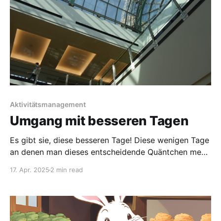
Aktivitätsmanagement
Umgang mit besseren Tagen
Es gibt sie, diese besseren Tage! Diese wenigen Tage
an denen man dieses entscheidende Quäntchen mehr
Energie hat. Man weniger bis gar keine Schmerzen
17. Apr. 2025
2 min read
spürt. Klarer denken kann. Es tut einfach so
unfassbar gut, sich zur Abwechslung mal wieder
halbwegs „normal“ zu fühlen. Das verführt allerdings
auch dazu, wieder in