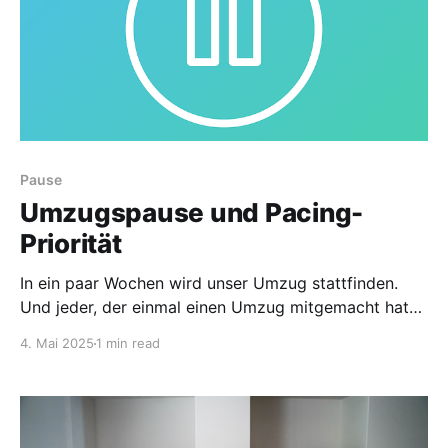
Pause
Umzugspause und Pacing-
Priorität
In ein paar Wochen wird unser Umzug stattfinden.
Und jeder, der einmal einen Umzug mitgemacht hat
weiß, wie anstrengend dies schon unter "normalen"
4. Mai 2025
1 min read
Bedingungen ist. Für mich ist es eine maximal
herausfordernde Zeit! Und daher stelle ich meinen
Perfektionismus sowie den Wunsch alles unter
Kontrolle zu haben hinten