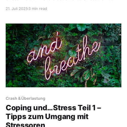
ME/CFS beleuchtet. Diese umfassen emotionale
21. Juli 2025
3 min read
Belastungen, sensorische Reize, Infektionen und
Schlafstörungen. Der Fokus liegt darauf, wie
Betroffene diese Stressoren erkennen und bewältigen
können, um eine Verschlechterung der Symptome zu
vermeiden. Praktische Coping-Tipps bieten dabei
wertvolle
Crash & Überlastung
Coping und…Stress Teil 1 –
Tipps zum Umgang mit
Stressoren