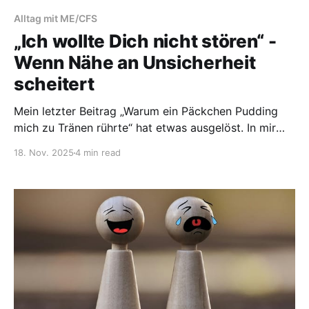
Alltag mit ME/CFS
„Ich wollte Dich nicht stören“ -
Wenn Nähe an Unsicherheit
scheitert
Mein letzter Beitrag „Warum ein Päckchen Pudding
mich zu Tränen rührte“ hat etwas ausgelöst. In mir
und bei anderen. Kurz nach der Veröffentlichung
18. Nov. 2025
4 min read
bekam ich mehrere Nachrichten. Larissa schrieb: „Fühl
dich gedrückt, liebe Tanja“ Jessica, unsere neue
Nachbarin, schrieb: „Wenn du dich mal einsam fühlst
oder einfach mal einen Kaffee