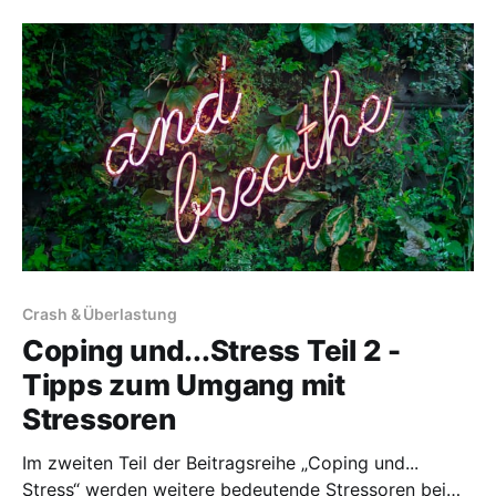
Nahrungsmittelunverträglichkeiten. Der Fokus liegt
darauf, wie Betroffene diese Stressoren erkennen und
bewältigen können, um eine Verschlechterung der
Symptome zu vermeiden. Neben praktischen Coping-
Tipps bieten auch
Crash & Überlastung
Coping und...Stress Teil 2 -
Tipps zum Umgang mit
Stressoren
Im zweiten Teil der Beitragsreihe „Coping und...
Stress“ werden weitere bedeutende Stressoren bei