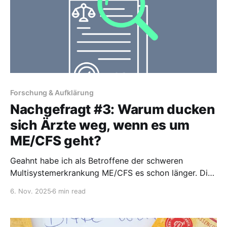
Forschung & Aufklärung
Nachgefragt #3: Warum ducken
sich Ärzte weg, wenn es um
ME/CFS geht?
Geahnt habe ich als Betroffene der schweren
Multisystemerkrankung ME/CFS es schon länger. Die
harten Fakten jetzt schwarz auf weiß zu sehen,
6. Nov. 2025
6 min read
macht mich dennoch betroffen und wütend: Kaum
jemand will für Patienten wie mich zuständig sein.
Das ist das traurige Ergebnis meiner Recherche bei