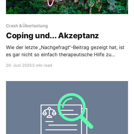
Crash & Überlastung
Coping und... Akzeptanz
Wie der letzte „Nachgefragt“-Beitrag gezeigt hat, ist
es gar nicht so einfach therapeutische Hilfe zu
bekommen. Doch wie könnte Coping – vielleicht auch
26. Juni 2025
2 min read
nur für den Anfang - auch ohne Hilfe von außen
funktionieren? Angelehnt an die Herangehensweise
der American Myalgic Encephalomyelitis and Chronic
Fatigue Syndrome Society (AMMES) und dem ME/