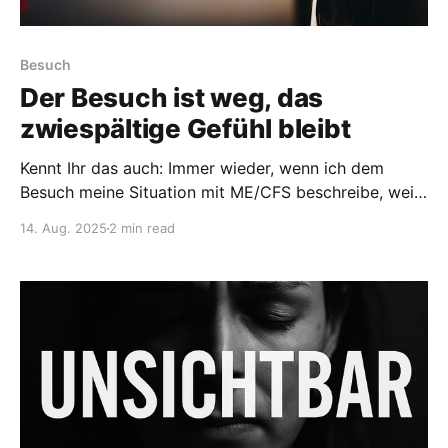
Besuch
Der Besuch ist weg, das
zwiespältige Gefühl bleibt
Kennt Ihr das auch: Immer wieder, wenn ich dem
Besuch meine Situation mit ME/CFS beschreibe, weiß
das Gegenüber es besser. Oder ich bekomme
14. Aug. 2025
2 min read
Ratschläge, die sich wirklich wie Schläge anfühlen. Im
schlechtesten Fall sogar beides. Kaum jemand
versteht, was diese Erkrankung tagtäglich für uns
bedeutet. Natürlich ist das auch