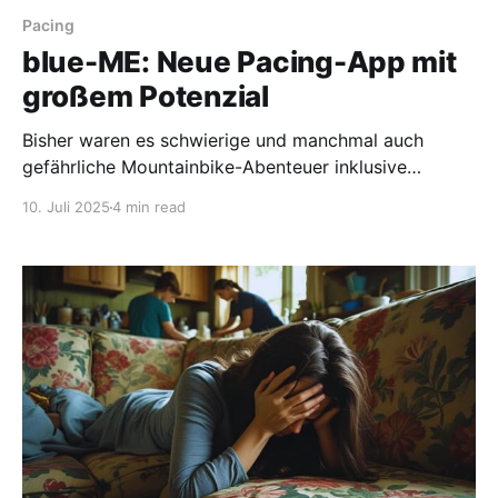
Pacing
blue-ME: Neue Pacing-App mit
großem Potenzial
Bisher waren es schwierige und manchmal auch
gefährliche Mountainbike-Abenteuer inklusive
zweimaliger Alpenüberquerung, die das Leben von
10. Juli 2025
4 min read
Line und Paul bunt gemacht haben. Nach einer
Covid-Infektion vor einem Jahr, von der sich Line nie
wieder erholt hat, war nichts mehr wie vorher. Doch
die beiden lassen sich nicht unterkriegen