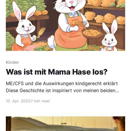
Kinder
Was ist mit Mama Hase los?
ME/CFS und die Auswirkungen kindgerecht erklärt
Diese Geschichte ist inspiriert von meinen beiden
Enkelkindern Charlie und Alice. Die beiden haben
10. Apr. 2025
7 min read
lange Zeit nicht verstanden, warum ihre Oma nicht
mehr so wie früher mit ihnen spielt und sie so selten
besucht. Es fiel schwer, die richtigen Worte zu finden
um