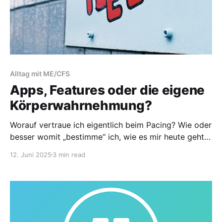
Alltag mit ME/CFS
Apps, Features oder die eigene
Körperwahrnehmung?
Worauf vertraue ich eigentlich beim Pacing? Wie oder
besser womit „bestimme“ ich, wie es mir heute geht,
um den Tag, der vor mir liegt, planen zu können?
12. Juni 2025
3 min read
Mittels Morning-Score in der Visible-App oder der
Trendanalyse der App blue-ME? Anhand der Features
der Smartwatch? Oder höre ich doch