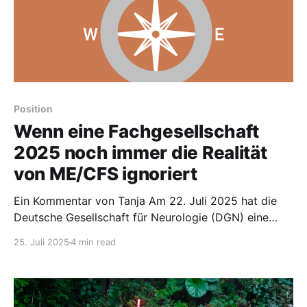
Position
Wenn eine Fachgesellschaft
2025 noch immer die Realität
von ME/CFS ignoriert
Ein Kommentar von Tanja Am 22. Juli 2025 hat die
Deutsche Gesellschaft für Neurologie (DGN) eine
Stellungnahme zum aktuellen Forschungsstand zu
25. Juli 2025
4 min read
ME/CFS veröffentlicht – und ich weiß ehrlich gesagt
nicht, ob ich zuerst fassungslos, wütend oder müde
sein soll. Müde davon, immer wieder gegen dieselben
längst widerlegten Narrative anreden zu