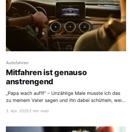
Autofahren
Mitfahren ist genauso
anstrengend
„Papa wach auf!!!“ – Unzählige Male musste ich das
zu meinem Vater sagen und ihn dabei schütteln, weil
er wieder einmal am Steuer eingenickt war. Nur so
3. Apr. 2025
2 min read
konnte ich als Kind in diesen Situationen verhindern,
dass der Wagen ungebremst auf ein anderes Auto
oder gar einen LKW auffuhr. Kein Wunder, dass