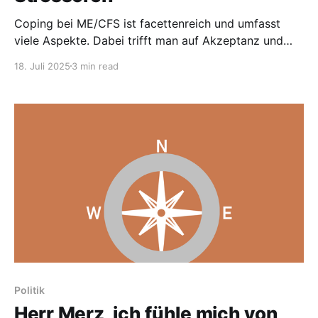
Coping bei ME/CFS ist facettenreich und umfasst
viele Aspekte. Dabei trifft man auf Akzeptanz und
Reizüberflutung genauso wie auf Routinen sowie den
18. Juli 2025
3 min read
Umgang mit Medien und Emotionen. Gerade aus
diesem Grund ist eine professionelle therapeutische
Begleitung wünschenswert. Allerdings hat der
„Nachgefragt #2“-Beitrag gezeigt, dass es gar nicht
so
Politik
Herr Merz, ich fühle mich von