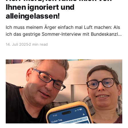
Ihnen ignoriert und
alleingelassen!
Ich muss meinem Ärger einfach mal Luft machen: Als
ich das gestrige Sommer-Interview mit Bundeskanzler
Friedrich Merz gesehen habe, war ich echt sauer! So
14. Juli 2025
2 min read
viele an ME/CFS erkrankte Menschen haben schon
aufgegeben. Erst letzte Woche hat Sarah Buckel, die
schwerst an ME/CFS erkrankt war, Sterbehilfe in
Anspruch