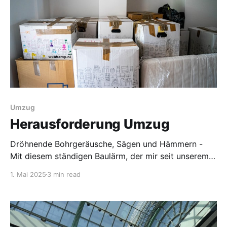
Umzug
Herausforderung Umzug
Dröhnende Bohrgeräusche, Sägen und Hämmern -
Mit diesem ständigen Baulärm, der mir seit unserem
Einzug vor rund 18 Monaten das Leben richtig schwer
1. Mai 2025
3 min read
macht, stand der Entschluss fest: Wir müssen hier
raus! Doch diese Entscheidung zu treffen war nicht
leicht, denn ich habe nach dem letzten Umzug mehr
als 3 Monate