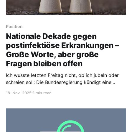
Position
Nationale Dekade gegen
postinfektiöse Erkrankungen –
Große Worte, aber große
Fragen bleiben offen
Ich wusste letzten Freitag nicht, ob ich jubeln oder
schreien soll: Die Bundesregierung kündigt eine
„Nationale Dekade gegen postinfektiöse
18. Nov. 2025
2 min read
Erkrankungen“ an. Ein großer Name. Klingt nach
Aufbruch. Ein Teil von mir wollte kurz hoffen. Der
andere Teil hat sofort gebremst. Zu viele gebrochene
Versprechen. Zu viele Jahre, in denen Betroffene