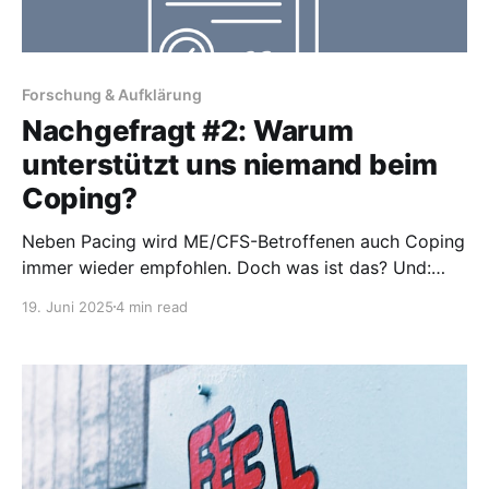
Forschung & Aufklärung
Nachgefragt #2: Warum
unterstützt uns niemand beim
Coping?
Neben Pacing wird ME/CFS-Betroffenen auch Coping
immer wieder empfohlen. Doch was ist das? Und:
Sind wir Betroffenen auch hierbei auf uns alleine
19. Juni 2025
4 min read
gestellt oder findet man „Jemanden, der sich damit
auskennt“? Ich habe mich auf die Suche nach
Antworten gemacht. Dabei habe ich bei
amerikanischen Organisationen Coping Strategien