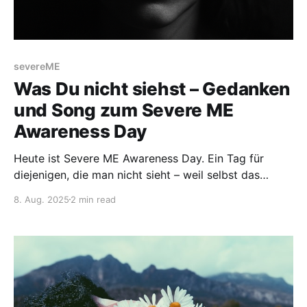
severeME
Was Du nicht siehst – Gedanken
und Song zum Severe ME
Awareness Day
Heute ist Severe ME Awareness Day. Ein Tag für
diejenigen, die man nicht sieht – weil selbst das
schwächste Licht, der leiseste Ton, der kleinste Reiz
8. Aug. 2025
2 min read
zu viel ist. Für Menschen, die in völliger
Reizabschirmung leben. In dunklen Zimmern, oft
bewegungslos. Manche können nicht sprechen, nicht
essen, sich nicht selbst versorgen.