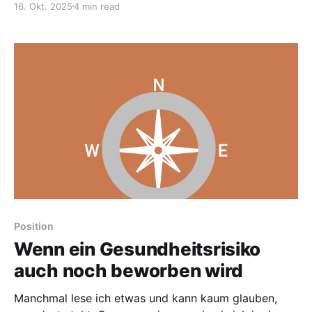
16. Okt. 2025
4 min read
gefährlich sein. Warum GET mehr schadet als nützt
und wie Pacing mir geholfen hat, meinen Körper
endlich ernst zu nehmen. Schon kurz nach
Position
Wenn ein Gesundheitsrisiko
auch noch beworben wird
Manchmal lese ich etwas und kann kaum glauben,