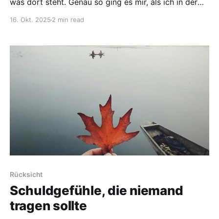
was dort steht. Genau so ging es mir, als ich in der
taz las, dass das Bundesagrarministerium eine
16. Okt. 2025
2 min read
Werbekampagne für deutschen Wein plant.
Kostenpunkt: bis zu eine Million Euro. Auch wenn
offiziell alkoholfreie Weine in die Kampagne
einbezogen werden sollen, wird damit
Rücksicht
Schuldgefühle, die niemand
tragen sollte