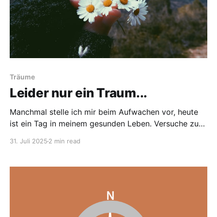
Träume
Leider nur ein Traum...
Manchmal stelle ich mir beim Aufwachen vor, heute
ist ein Tag in meinem gesunden Leben. Versuche zu
fühlen wie es wäre, die Augen aufzuschlagen und vor
31. Juli 2025
2 min read
Energie, Tatendrang und Freude auf den vor mir
liegenden Tag fast zu platzen. Ich würde mir etwas
Schönes zum Anziehen heraussuchen – natürlich
schiene die