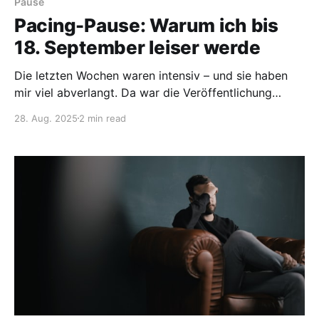
Pause
Pacing-Pause: Warum ich bis
18. September leiser werde
Die letzten Wochen waren intensiv – und sie haben
mir viel abverlangt. Da war die Veröffentlichung
meines Songs „Unsichtbar“ zum Severe ME
28. Aug. 2025
2 min read
Awareness Day. Ein Projekt, das mir sehr am Herzen
liegt. Entstanden in kleinen Etappen, mit vielen
Pausen dazwischen – und trotzdem so aufregend,
dass es meine Kräfte fast überstiegen hat.