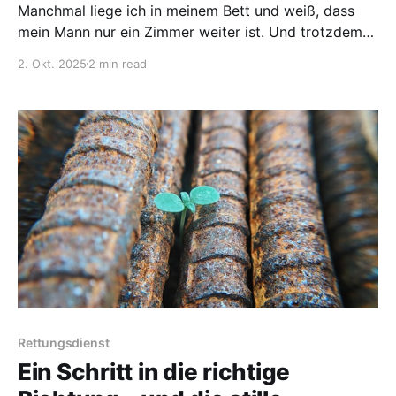
Manchmal liege ich in meinem Bett und weiß, dass
mein Mann nur ein Zimmer weiter ist. Und trotzdem
fühlt es sich an, als läge zwischen uns ein ganzer
2. Okt. 2025
2 min read
Ozean. Dann liege ich wach und frage mich, wie viel
von seinem Leben, seinen Träumen ich ihm schon
genommen habe. Schuldgefühle sind
Rettungsdienst
Ein Schritt in die richtige