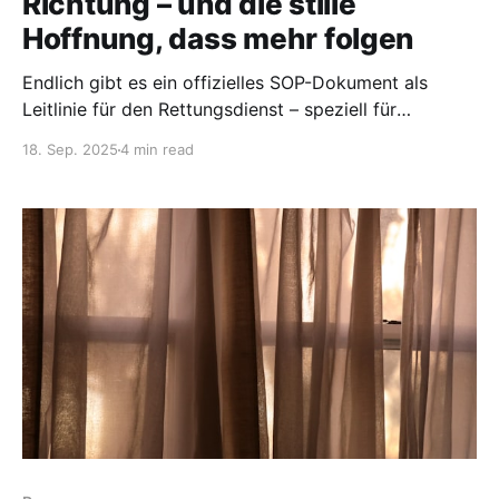
Richtung – und die stille
Hoffnung, dass mehr folgen
Endlich gibt es ein offizielles SOP-Dokument als
Leitlinie für den Rettungsdienst – speziell für
ME/CFS-Betroffene. Herausgegeben in Rheinland-
18. Sep. 2025
4 min read
Pfalz und verfasst von Dr. Dennis Ritter. Einem
leitenden Notfallmediziner, der offensichtlich
verstanden hat, worum es geht: darum, Leben nicht
nur zu retten – sondern zu schützen. Als ich die
Seiten