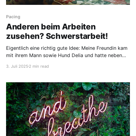
Pacing
Anderen beim Arbeiten
zusehen? Schwerstarbeit!
Eigentlich eine richtig gute Idee: Meine Freundin kam
mit ihrem Mann sowie Hund Delia und hatte neben
Putzutensilien auch noch Kuchen, Spargel, Kartoffeln
3. Juli 2025
2 min read
und Schinken im Gepäck. Das Ziel dieser Aktion: Mein
Mann und ich sollten uns nach dem kräftezehrenden
Umzug einmal richtig verwöhnen lassen. Die beiden
kümmern sich um