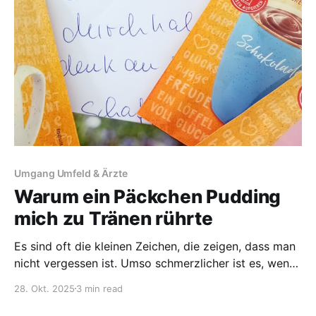
Haus- und Fachärzten, der Kassenärztlichen
Umgang Umfeld & Ärzte
Warum ein Päckchen Pudding
mich zu Tränen rührte
Es sind oft die kleinen Zeichen, die zeigen, dass man
nicht vergessen ist. Umso schmerzlicher ist es, wenn
diese Zeichen ausbleiben. Im Alltag wie auch bei
28. Okt. 2025
3 min read
meinen Herzensprojekten. Ich sitze im Sessel, die
Stille drückt. Die Angst, dass die Verschlechterung