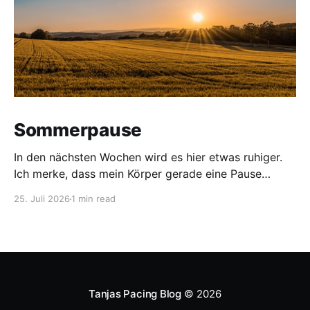
Sommerpause
In den nächsten Wochen wird es hier etwas ruhiger.
Ich merke, dass mein Körper gerade eine Pause
braucht. Deshalb gönne ich mir bis Mitte August eine
25. Juli 2026
1 min read
Sommerpause – mit einer kleinen Ausnahme: Zum
Severe ME Awareness Day am 8.8. wird ein neuer
Beitrag erscheinen. In der Zwischenzeit lade ich Dich
Tanjas Pacing Blog
© 2026