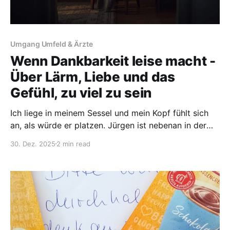
Umgang Umfeld & Ärzte
Wenn Dankbarkeit leise macht -
Über Lärm, Liebe und das
Gefühl, zu viel zu sein
Ich liege in meinem Sessel und mein Kopf fühlt sich
an, als würde er platzen. Jürgen ist nebenan in der
Küche und macht Abendessen. Töpfe und Besteck
30. Dez. 2025
2 min read
klappern, Schubladen werden aufgezogen und
geschlossen, der Timer piept. Trotz geschlossener
Türe fühlt sich jedes Geräusch an, wie Nadelstiche in
meinem Kopf. Jeder