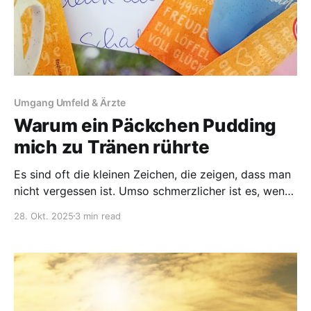
Umgang Umfeld & Ärzte
Warum ein Päckchen Pudding
mich zu Tränen rührte
Es sind oft die kleinen Zeichen, die zeigen, dass man
nicht vergessen ist. Umso schmerzlicher ist es, wenn
diese Zeichen ausbleiben. Im Alltag wie auch bei
28. Okt. 2025
3 min read
meinen Herzensprojekten. Ich sitze im Sessel, die
Stille drückt. Die Angst, dass die Verschlechterung
dauerhaft sein könnte, setzt sich in meinen Gedanken
fest. Wie