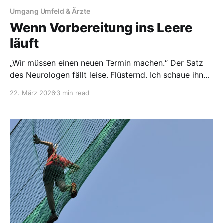
Umgang Umfeld & Ärzte
Wenn Vorbereitung ins Leere
läuft
„Wir müssen einen neuen Termin machen.“ Der Satz
des Neurologen fällt leise. Flüsternd. Ich schaue ihn
fassungslos an. Merke, wie sich in mir alles
22. März 2026
3 min read
zusammenzieht. Meine Augen füllen sich mit Tränen.
Gleichzeitig steigt Wut auf. Still, aber eindeutig. Nicht,
weil etwas Unvorhergesehenes passiert ist. Sondern
weil ich merke, wie viel