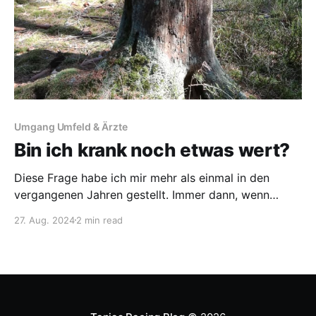
Umgang Umfeld & Ärzte
Bin ich krank noch etwas wert?
Diese Frage habe ich mir mehr als einmal in den
vergangenen Jahren gestellt. Immer dann, wenn
andere meine Aufgaben erledigen müssen, während
27. Aug. 2024
2 min read
ich pacend auf dem Sofa sitze. Wenn „Freunde“ sich
von mir abwenden, weil ich bei jeder
Geburtstagsfeier, jeder Party passen muss oder weil
ich nicht mehr „gesund spiele“