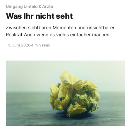
Umgang Umfeld & Ärzte
Was Ihr nicht seht
Zwischen sichtbaren Momenten und unsichtbarer
Realität Auch wenn es vieles einfacher machen
würde: Ich wünsche mir nicht, dass Ihr genau
14. Juni 2026
4 min read
versteht, wie sich diese Krankheit anfühlt. Denn
dieser Wunsch würde nur dann wirklich in Erfüllung
gehen, wenn Ihr selbst in einem solchen Körper leben
müsstet. Und das wünsche ich niemandem.