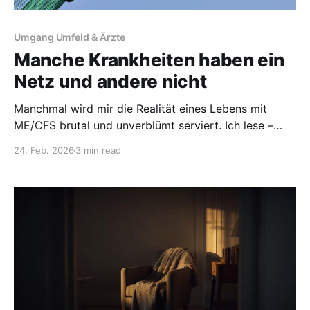
Umgang Umfeld & Ärzte
Manche Krankheiten haben ein
Netz und andere nicht
Manchmal wird mir die Realität eines Lebens mit
ME/CFS brutal und unverblümt serviert. Ich lese –
oder besser höre - gerade einen Roman, in dem die
24. Feb. 2026
3 min read
Protagonistin die Diagnose eines bereits
metastasierten Pankreaskarzinoms erhält. Fast
gleichzeitig mit dieser Diagnose treten andere Dinge
auf den Plan: eine Psychoonkologin für die Erkrankte
und