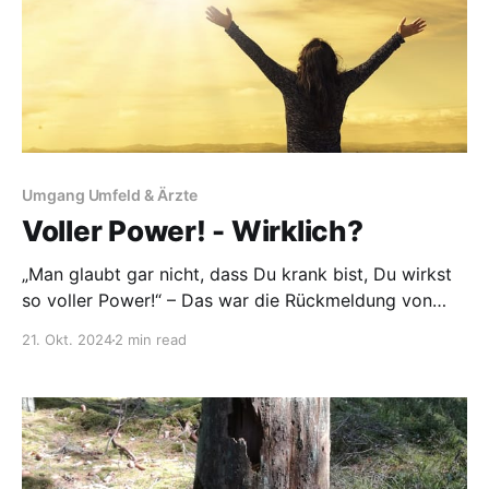
Umgang Umfeld & Ärzte
Voller Power! - Wirklich?
„Man glaubt gar nicht, dass Du krank bist, Du wirkst
so voller Power!“ – Das war die Rückmeldung von
Freunden, mit denen ich zusammen mit meinem Mann
21. Okt. 2024
2 min read
ein kurzes Videotelefonat geführt habe. Ja und genau
so fühle ich mich immer mal wieder für eine kurze
Zeit. Dann kommt es dem Umfeld