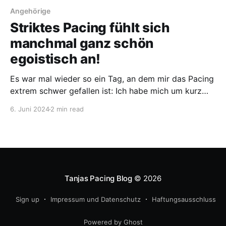
Angehörige
Striktes Pacing fühlt sich
manchmal ganz schön
egoistisch an!
Es war mal wieder so ein Tag, an dem mir das Pacing
extrem schwer gefallen ist: Ich habe mich um kurz
vor 10 Uhr sooo müde aus dem Bett gequält, weil ich
6. Juni 2024
2 min read
vor Rückenschmerzen einfach nicht mehr liegen
konnte. Eigentlich wollte ich mit einer Freundin
telefonieren, habe ihr aber abgesagt,
Tanjas Pacing Blog
© 2026
Sign up
Impressum und Datenschutz
Haftungsausschluss
Powered by Ghost