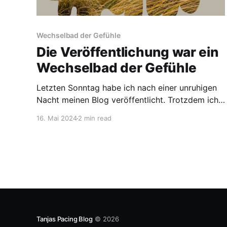
Wechselbad der Gefühle
Die Veröffentlichung war ein
Wechselbad der Gefühle
Letzten Sonntag habe ich nach einer unruhigen
Nacht meinen Blog veröffentlicht. Trotzdem ich
im Vorfeld von meinem Mann, meinem Sohn und
16. Mai 2024
2 min read
einer Freundin schon positives Feedback
bekommen habe, war ich extrem nervös.
Irgendwie war da auch wieder dieses alte Gefühl,
es genügt nicht, ist zu profan, nicht professionell
genug. Der
Tanjas Pacing Blog
© 2026