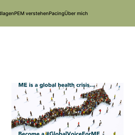
dlagen
PEM verstehen
Pacing
Über mich