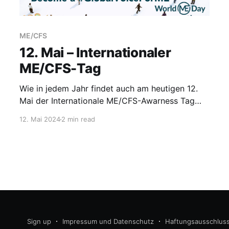
ME/CFS
12. Mai – Internationaler
ME/CFS-Tag
Wie in jedem Jahr findet auch am heutigen 12.
Mai der Internationale ME/CFS-Awarness Tag
statt. Wie schon gestern beim sogenannten
12. Mai 2024
2 min read
„Trauergang“ in zahlreichen Städten wird auch
heute unter anderem mit einer großen Demo in
Berlin über ME/CFS und den seit Jahrzehnten
andauernden Medizinskandal informiert. Die
Betroffenen oder
Sign up
Impressum und Datenschutz
Haftungsausschlus