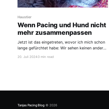
Haustier
Wenn Pacing und Hund nicht
mehr zusammenpassen
Jetzt ist das eingetreten, wovor ich mich schon
lange gefürchtet habe: Wir sehen keinen anderen
Ausweg mehr, als unsere geliebte Fellnase Oskar
20. Juli 2024
3 min read
abzugeben. Wir können einfach nicht mehr!
Natürlich wollen wir, dass Oskar einen schönen
Lebensabend hat – auch wenn das nicht bei uns
sein kann. Bei Freunden und Bekannten haben
Tanjas Pacing Blog
© 2026