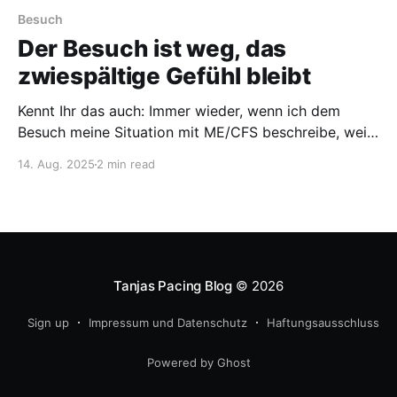
Besuch
Der Besuch ist weg, das
zwiespältige Gefühl bleibt
Kennt Ihr das auch: Immer wieder, wenn ich dem
Besuch meine Situation mit ME/CFS beschreibe, weiß
das Gegenüber es besser. Oder ich bekomme
14. Aug. 2025
2 min read
Ratschläge, die sich wirklich wie Schläge anfühlen. Im
schlechtesten Fall sogar beides. Kaum jemand
versteht, was diese Erkrankung tagtäglich für uns
bedeutet. Natürlich ist das auch
Tanjas Pacing Blog
© 2026
Sign up
Impressum und Datenschutz
Haftungsausschluss
Powered by Ghost