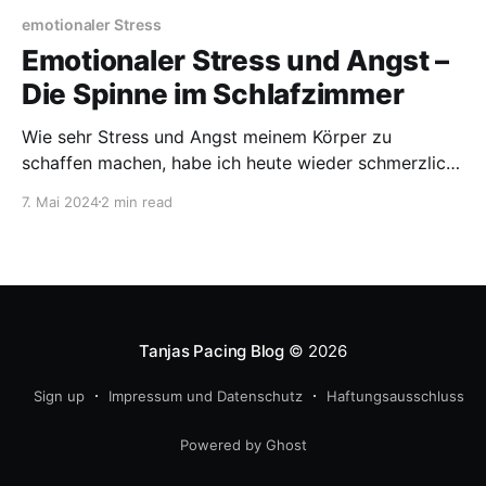
emotionaler Stress
Emotionaler Stress und Angst –
Die Spinne im Schlafzimmer
Wie sehr Stress und Angst meinem Körper zu
schaffen machen, habe ich heute wieder schmerzlich
erfahren. Gestern Abend habe ich eine dicke Spinne
7. Mai 2024
2 min read
in meinem Schlafzimmer an der Decke gesehen. Mit
einer Spinnenphobie ist es dann natürlich keine
Option im selben Zimmer, wie die Spinne zu schlafen.
Da mein Mann
Tanjas Pacing Blog
© 2026
Sign up
Impressum und Datenschutz
Haftungsausschluss
Powered by Ghost