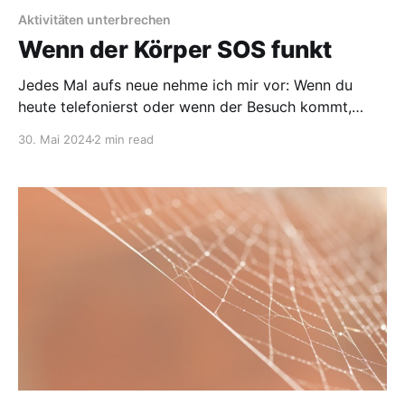
Aktivitäten unterbrechen
Wenn der Körper SOS funkt
Jedes Mal aufs neue nehme ich mir vor: Wenn du
heute telefonierst oder wenn der Besuch kommt,
achtest Du gut auf Dich. Du stellst den Wecker - je
30. Mai 2024
2 min read
nachdem wie es Dir geht - auf 20 bis 60 Minuten und
sagst gleich zu Anfang, dass Du sobald der Wecker
klingelt das Telefonat