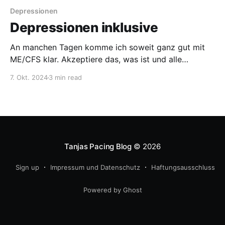
Depressionen
Depressionen inklusive
An manchen Tagen komme ich soweit ganz gut mit
ME/CFS klar. Akzeptiere das, was ist und alle
Einschränkungen, die damit zusammenhängen. Aber
7. Okt. 2024
3 min read
es gibt auch graue und sogar ganz schwarze Tage.
Da braucht es dann manchmal nur einen zusätzlichen
Trigger um ganz tief in die Depression zu fallen, die
Tanjas Pacing Blog
© 2026
Sign up
Impressum und Datenschutz
Haftungsausschluss
Powered by Ghost