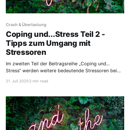
Crash & Überlastung
Coping und...Stress Teil 2 -
Tipps zum Umgang mit
Stressoren
Im zweiten Teil der Beitragsreihe „Coping und...
Stress“ werden weitere bedeutende Stressoren bei
ME/CFS beleuchtet. Diese umfassen emotionale
21. Juli 2025
3 min read
Belastungen, sensorische Reize, Infektionen und
Schlafstörungen. Der Fokus liegt darauf, wie
Betroffene diese Stressoren erkennen und bewältigen
können, um eine Verschlechterung der Symptome zu
vermeiden. Praktische Coping-Tipps bieten dabei
wertvolle