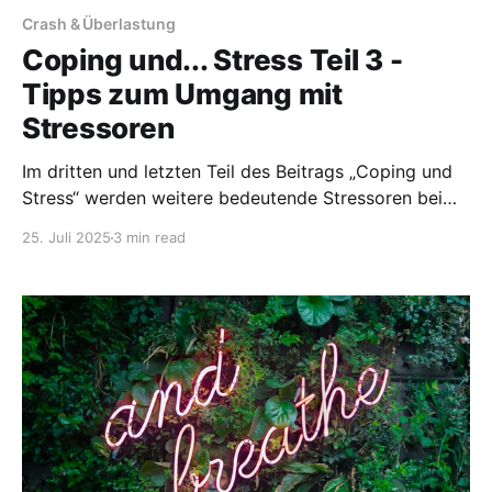
Crash & Überlastung
Coping und... Stress Teil 3 -
Tipps zum Umgang mit
Stressoren
Im dritten und letzten Teil des Beitrags „Coping und
Stress“ werden weitere bedeutende Stressoren bei
ME/CFS beleuchtet. Diese umfassen
25. Juli 2025
3 min read
Temperaturstress, hormonelle Schwankungen und
Nahrungsmittelunverträglichkeiten. Der Fokus liegt
darauf, wie Betroffene diese Stressoren erkennen und
bewältigen können, um eine Verschlechterung der
Symptome zu vermeiden. Neben praktischen Coping-
Tipps bieten auch