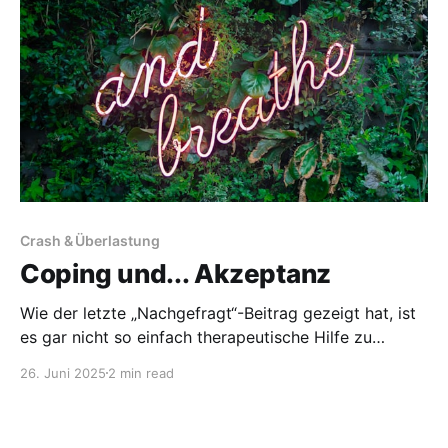
kümmern sich um
Crash & Überlastung
Coping und... Akzeptanz
Wie der letzte „Nachgefragt“-Beitrag gezeigt hat, ist
es gar nicht so einfach therapeutische Hilfe zu
bekommen. Doch wie könnte Coping – vielleicht auch
26. Juni 2025
2 min read
nur für den Anfang - auch ohne Hilfe von außen
funktionieren? Angelehnt an die Herangehensweise
der American Myalgic Encephalomyelitis and Chronic