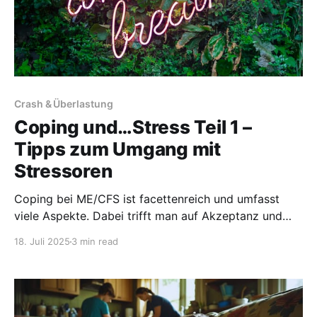
Crash & Überlastung
Coping und…Stress Teil 1 –
Tipps zum Umgang mit
Stressoren
Coping bei ME/CFS ist facettenreich und umfasst
viele Aspekte. Dabei trifft man auf Akzeptanz und
Reizüberflutung genauso wie auf Routinen sowie den
18. Juli 2025
3 min read
Umgang mit Medien und Emotionen. Gerade aus
diesem Grund ist eine professionelle therapeutische
Begleitung wünschenswert. Allerdings hat der
„Nachgefragt #2“-Beitrag gezeigt, dass es gar nicht