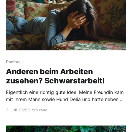
so
Pacing
Anderen beim Arbeiten
zusehen? Schwerstarbeit!
Eigentlich eine richtig gute Idee: Meine Freundin kam
mit ihrem Mann sowie Hund Delia und hatte neben
Putzutensilien auch noch Kuchen, Spargel, Kartoffeln
3. Juli 2025
2 min read
und Schinken im Gepäck. Das Ziel dieser Aktion: Mein
Mann und ich sollten uns nach dem kräftezehrenden
Umzug einmal richtig verwöhnen lassen. Die beiden