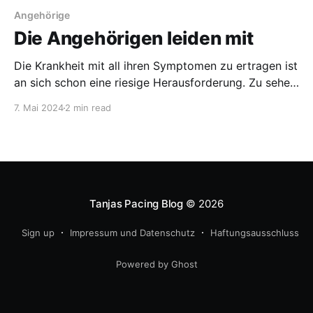
Angehörige
Die Angehörigen leiden mit
Die Krankheit mit all ihren Symptomen zu ertragen ist
an sich schon eine riesige Herausforderung. Zu sehen,
dass meine Krankheit auch das Leben meiner Familie
7. Mai 2024
2 min read
teils massiv beeinträchtigt, ist an manchen Tagen
unerträglich. Nicht nur dass mein Mann viele meiner
Aufgaben (z.B. Einkaufen) übernehmen muss, mich zu
Ärzten und
Tanjas Pacing Blog
© 2026
Sign up
Impressum und Datenschutz
Haftungsausschluss
Powered by Ghost