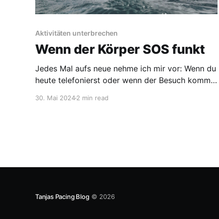
Aktivitäten unterbrechen
Wenn der Körper SOS funkt
Jedes Mal aufs neue nehme ich mir vor: Wenn du
heute telefonierst oder wenn der Besuch kommt,
achtest Du gut auf Dich. Du stellst den Wecker -
30. Mai 2024
2 min read
je nachdem wie es Dir geht - auf 20 bis 60
Minuten und sagst gleich zu Anfang, dass Du
sobald der Wecker klingelt das Telefonat
Tanjas Pacing Blog
© 2026