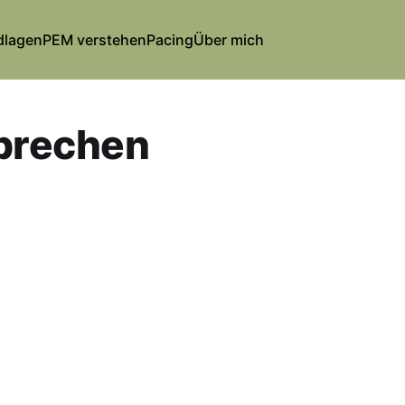
dlagen
PEM verstehen
Pacing
Über mich
rbrechen